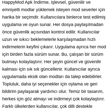
HappyMod Apk İndirme, işlevsel, güvenilir ve
emniyetli modlar yüklemek isteyen mod severler için
harika bir seçimdir. Kullanıcılara binlerce test edilmiş
uygulama ve oyun sunar. Her dosya paylaşılmadan
önce güvenlik açısından kontrol edilir. Kullanıcılar
uzun ve sıkıcı beklemelerle karşılaşmadan hızlı
indirmelerin keyfini çıkarır. Uygulama ayrıca her mod
için birden fazla sürüm sunar. Bu, çalışan bir sürüm
bulmayı kolaylaştırır. Her şeyin güncel ve güvenilir
kalması için sık sık güncellenir. Kullanıcılar ayrıca
uygulamada eksik olan modları da talep edebilirler.
Topluluk, daha iyi seçenekler için oylama ve geri
bildirim paylaşarak yardımcı olur. Temiz bir tasarım,
herkes için göz atmayı ve indirmeyi çok kolaylaştırır.
Farklı ülkelerden kullanıcılar, çok dilli destekle